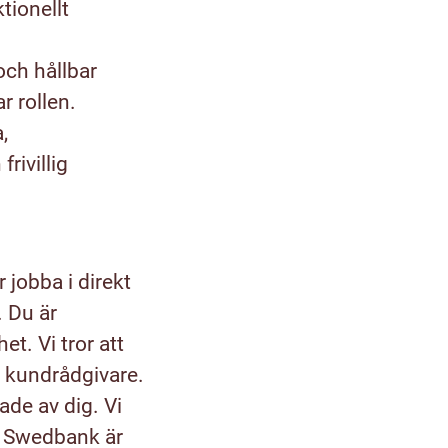
tionellt
och hållbar
r rollen.
,
rivillig
 jobba i direkt
 Du är
t. Vi tror att
k kundrådgivare.
ade av dig. Vi
å Swedbank är