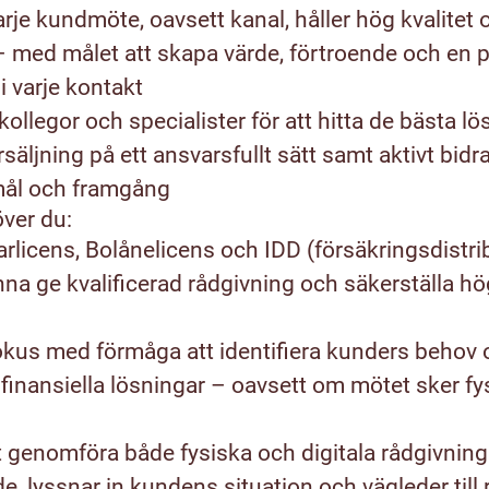
arje kundmöte, oavsett kanal, håller hög kvalitet 
 med målet att skapa värde, förtroende och en p
 varje kontakt
ollegor och specialister för att hitta de bästa lö
säljning på ett ansvarsfullt sätt samt aktivt bidra
l och framgång
över du:
rlicens, Bolånelicens och IDD (försäkringsdistri
nna ge kvalificerad rådgivning och säkerställa hö
fokus med förmåga att identifiera kunders behov
 finansiella lösningar – oavsett om mötet sker fysi
tt genomföra både fysiska och digitala rådgivni
e, lyssnar in kundens situation och vägleder till 