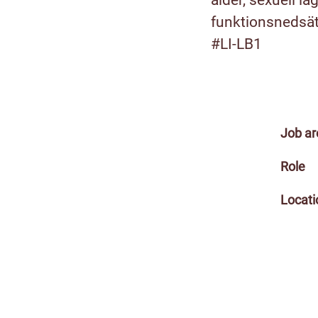
ålder, sexuell läg
funktionsnedsätt
#LI-LB1
Job ar
Role
Locati