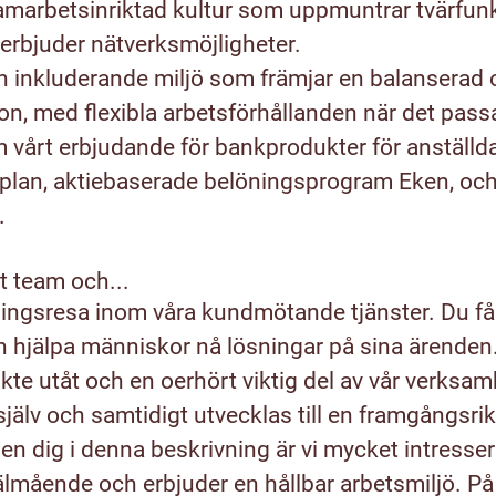
marbetsinriktad kultur som uppmuntrar tvärfunk
erbjuder nätverksmöjligheter.
h inkluderande miljö som främjar en balanserad 
ion, med flexibla arbetsförhållanden när det passa
vårt erbjudande för bankprodukter för anställda
lan, aktiebaserade belöningsprogram Eken, och f
.
rt team och...
lingsresa inom våra kundmötande tjänster. Du får
 hjälpa människor nå lösningar på sina ärenden.
e utåt och en oerhört viktig del av vår verksamhe
själv och samtidigt utvecklas till en framgångsri
n dig i denna beskrivning är vi mycket intresser
välmående och erbjuder en hållbar arbetsmiljö. P