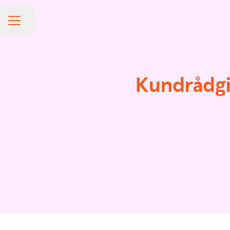
Share page
CAREER MENU
Kundrådgiv