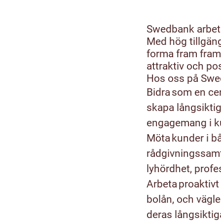
Swedbank arbetar
Med hög tillgän
forma fram fram
attraktiv och pos
Hos oss på Swed
Bidra som en cen
skapa långsikti
engagemang i 
Möta kunder i bå
rådgivningssamt
lyhördhet, prof
Arbeta proaktiv
bolån, och vägle
deras långsiktig