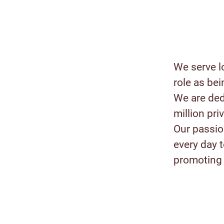
We serve l
role as bei
We are ded
million pr
Our passion
every day 
promoting 