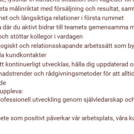
ta målinriktat med försäljning och resultat, sam
et och långsiktiga relationer i första rummet
a där du aktivt bidrar till teamets gemensamma m
ch stöttar kollegor i vardagen
agogiskt och relationsskapande arbetssätt som b
lla kundkontakter
att kontinuerligt utvecklas, hålla dig uppdaterad
nadstrender och rådgivningsmetoder för att allti
de
uppleva:
rofessionell utveckling genom självledarskap och
ete som positivt påverkar vår arbetsplats, våra 