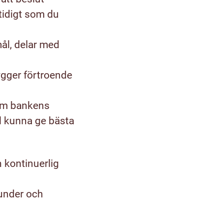
tidigt som du
ål, delar med
ygger förtroende
 om bankens
d kunna ge bästa
 kontinuerlig
kunder och