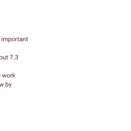
 important
out 7.3
e work
ow by