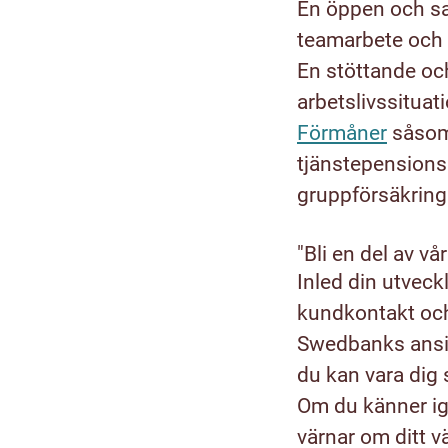
En öppen och sa
teamarbete och 
En stöttande oc
arbetslivssituat
Förmåner
såsom 
tjänstepensionsp
gruppförsäkring
"Bli en del av vå
Inled din utveck
kundkontakt och
Swedbanks ansikt
du kan vara dig 
Om du känner ige
värnar om ditt 