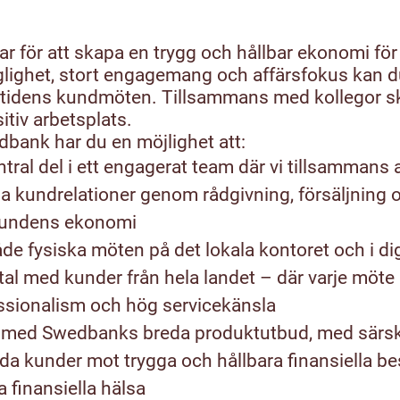
 för att skapa en trygg och hållbar ekonomi för
glighet, stort engagemang och affärsfokus kan d
tidens kundmöten. Tillsammans med kollegor sk
itiv arbetsplats.
bank har du en möjlighet att:
tral del i ett engagerat team där vi tillsammans a
ga kundrelationer genom rådgivning, försäljning 
kundens ekonomi
de fysiska möten på det lokala kontoret och i dig
al med kunder från hela landet – där varje möte 
essionalism och hög servicekänsla
t med Swedbanks breda produktutbud, med särski
da kunder mot trygga och hållbara finansiella be
a finansiella hälsa