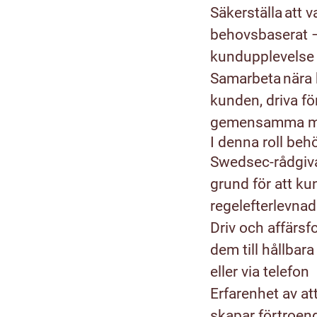
Säkerställa att v
behovsbaserat –
kundupplevelse i
Samarbeta nära k
kunden, driva för
gemensamma må
I denna roll beh
Swedsec-rådgiva
grund för att ku
regelefterlevnad
Driv och affärs
dem till hållbara
eller via telefon
Erfarenhet av a
skapar förtroend