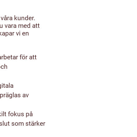
 våra kunder.
u vara med att
apar vi en
rbetar för att
och
itala
präglas av
lt fokus på
slut som stärker