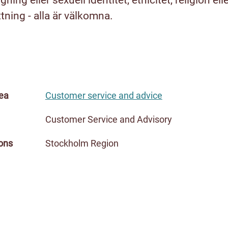
gning eller sexuell identitet, etnicitet, religion ell
ning - alla är välkomna.
ea
Customer service and advice
Customer Service and Advisory
ons
Stockholm Region