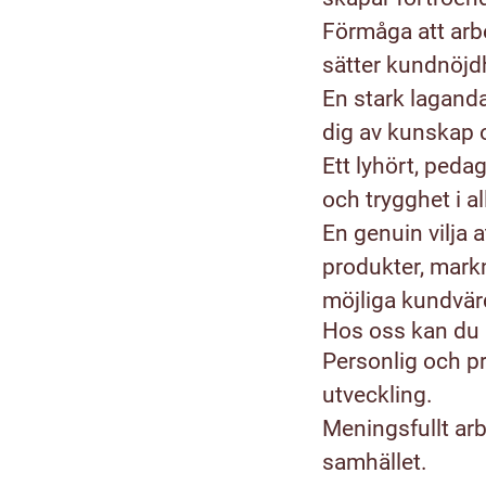
Förmåga att arbe
sätter kundnöjdh
En stark lagand
dig av kunskap o
Ett lyhört, ped
och trygghet i a
En genuin vilja 
produkter, mark
möjliga kundvär
Hos oss kan du 
Personlig och p
utveckling.
Meningsfullt arb
samhället.