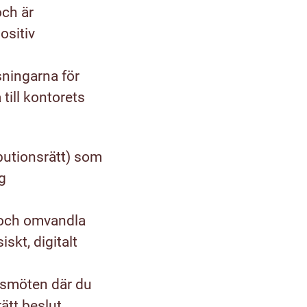
och är
ositiv
sningarna för
 till kontorets
butionsrätt) som
g
 och omvandla
skt, digitalt
ngsmöten där du
rätt beslut