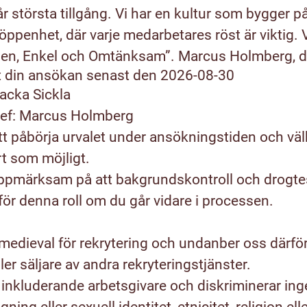
 största tillgång. Vi har en kultur som bygger på
öppenhet, där varje medarbetares röst är viktig. 
pen, Enkel och Omtänksam”.
Marcus Holmberg
,
d
t din ansökan senast den 2026-08-30
acka Sickla
ef:
Marcus Holmberg
t påbörja urvalet under ansökningstiden och vä
t som möjligt.
g uppmärksam på att bakgrundskontroll och drog
ör denna roll om du går vidare i processen.
t medieval för rekrytering och undanber oss därf
ler säljare av andra rekryteringstjänster.
inkluderande arbetsgivare och diskriminerar inge