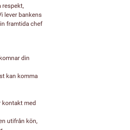
 respekt,
Vi lever bankens
in framtida chef
lkomnar din
test kan komma
ör kontakt med
n utifrån kön,