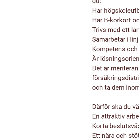
du:
Har högskoleutbi
Har B-körkort och 
Trivs med ett lå
Samarbetar i li
Kompetens och
Är lösningsorie
Det är meritera
försäkringsdistri
och ta dem ino
Därför ska du vä
En attraktiv ar
Korta beslutsväg
Ett nära och st