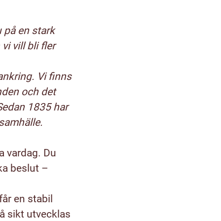
 på en stark
vill bli fler
nkring. Vi finns
nden och det
 Sedan 1835 har
lsamhälle.
ka vardag. Du
ka beslut –
år en stabil
å sikt utvecklas