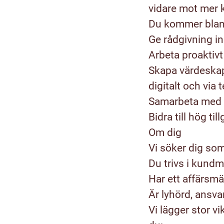
vidare mot mer k
Du kommer bland
Ge rådgivning i
Arbeta proaktiv
Skapa värdeskap
digitalt och via 
Samarbeta med k
Bidra till hög ti
Om dig
Vi söker dig som 
Du trivs i kundm
Har ett affärsmä
Är lyhörd, ansv
Vi lägger stor vi