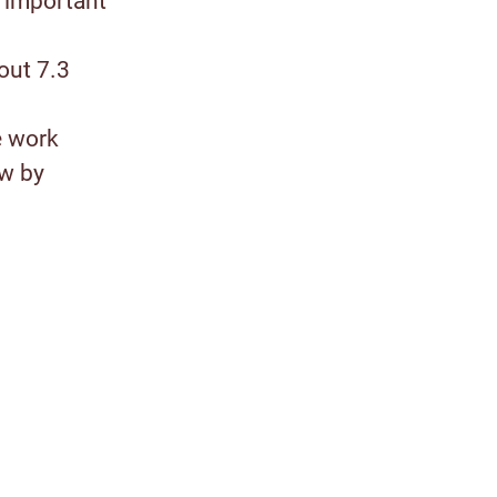
 important
out 7.3
e work
ow by