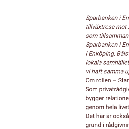
Sparbanken i Enk
tillväxtresa mot 
som tillsammans
Sparbanken i Enk
i Enköping, Bål
lokala samhället
vi haft samma up
Om rollen – Star
Som privatrådgiv
bygger relatione
genom hela livet
Det här är också
grund i rådgivni