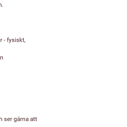
n.
- fysiskt,
en
ch ser gärna att