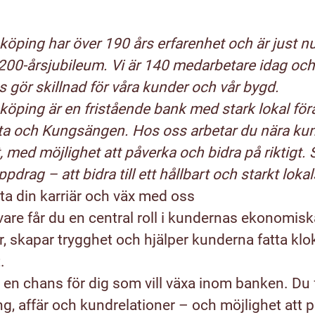
öping har över 190 års erfarenhet och är just nu
200-årsjubileum. Vi är 140 medarbetare idag och vi 
 gör skillnad för våra kunder och vår bygd.
öping är en fristående bank med stark lokal föra
sta och Kungsängen. Hos oss arbetar du nära ku
, med möjlighet att påverka och bidra på riktigt.
pdrag – att bidra till ett hållbart och starkt loka
ta din karriär och väx med oss
are får du en central roll i kundernas ekonomis
r, skapar trygghet och hjälper kunderna fatta klo
.
 en chans för dig som vill växa inom banken. Du f
ng, affär och kundrelationer – och möjlighet att p