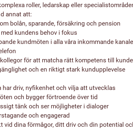
omplexa roller, ledarskap eller specialistområde
 annat att:
nom bolån, sparande, försäkring och pension
t med kundens behov i fokus
ande kundmöten i alla våra inkommande kanaler 
telefon
ollegor för att matcha rätt kompetens till kund
llgänglighet och en riktigt stark kundupplevelse
har driv, nyfikenhet och vilja att utvecklas
öten och bygger förtroende över tid
ssigt tänk och ser möjligheter i dialoger
arstagande och engagerad
kt vid dina förmågor, ditt driv och din potential o