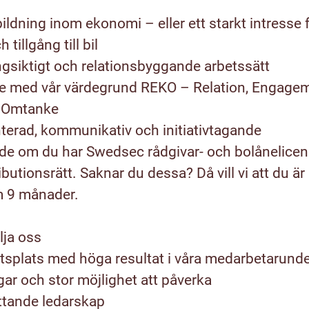
ldning inom ekonomi – eller ett starkt intresse f
tillgång till bil
ngsiktigt och relationsbyggande arbetssätt
nje med vår värdegrund REKO – Relation, Engage
 Omtanke
nterad, kommunikativ och initiativtagande
nde om du har Swedsec rådgivar- och bolånelice
butionsrätt. Saknar du dessa? Då vill vi att du är
m 9 månader.
lja oss
betsplats med höga resultat i våra medarbetarund
ar och stor möjlighet att påverka
öttande ledarskap