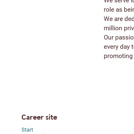
We serve l
role as bei
We are ded
million pr
Our passion
every day 
promoting 
Career site
Start