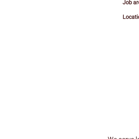
Job ar
Locati