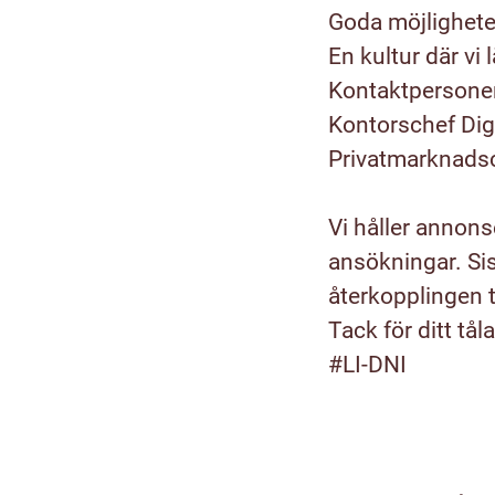
Goda möjligheter
En kultur där vi
Kontaktpersoner 
Kontorschef Dig
Privatmarknads
Vi håller annon
ansökningar. Si
återkopplingen t
Tack för ditt tå
#LI-DNI