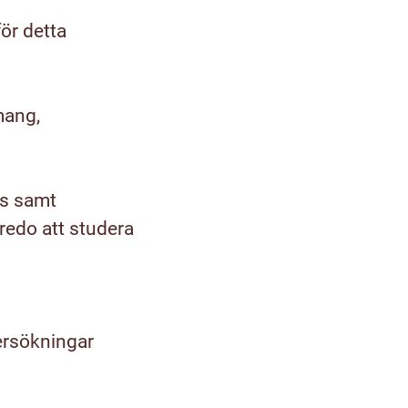
ör detta
mang,
ns samt
 redo att studera
ersökningar