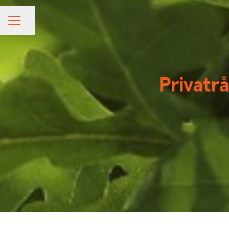
Share page
CAREER MENU
Privatr