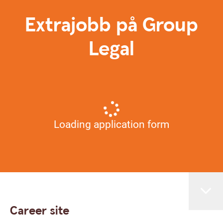
Extrajobb på Group
Legal
Loading application form
Career site