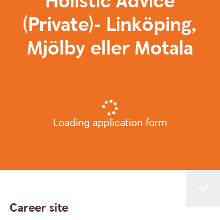
Holistic Advice
(Private)- Linköping,
Mjölby eller Motala
Loading application form
Career site