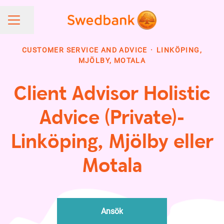
Share page
CAREER MENU
CUSTOMER SERVICE AND ADVICE
·
LINKÖPING,
MJÖLBY, MOTALA
Client Advisor Holistic
Advice (Private)-
Linköping, Mjölby eller
Motala
Ansök